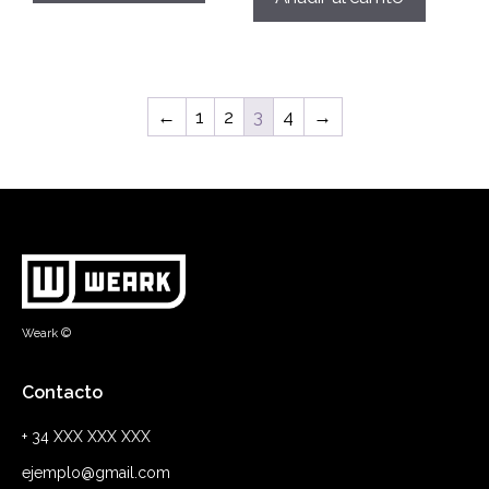
←
1
2
3
4
→
Weark ©
Contacto
+ 34 XXX XXX XXX
ejemplo@gmail.com