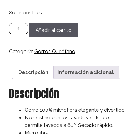
80 disponibles
Gorro
Añadir al carrito
Microfibra
Sanitario,
Quirófano,
Categoría:
Gorros Quirófano
Médico,
Enfermera,
Dentistas
Descripción
Información adicional
Mujer/Hombre
-
Descripción
Sacamuelas
cantidad
Gorro 100% microfibra elegante y divertido
No destiñe con los lavados, el tejido
permite lavados a 60º. Secado rápido.
Microfibra