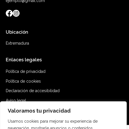
ejemplo@gmail.com
Ubicación
Extremadura
Enlaces legales
Política de privacidad
Política de cookies
Declaración de accesibilidad
Aviso legal
Valoramos tu privacidad
Mapa del sitio
Usamos cookies para mejorar su experiencia de
navegación, mostrarle anuncios o contenidos