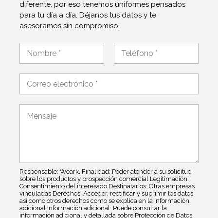
diferente, por eso tenemos uniformes pensados
para tu día a día. Déjanos tus datos y te
asesoramos sin compromiso.
N
o
m
Nombre
Apellidos
b
C
r
o
e
r
*
r
C
e
o
o
m
e
e
l
n
e
t
c
a
t
Responsable: Weark. Finalidad: Poder atender a su solicitud
r
r
sobre los productos y prospección comercial Legitimación:
i
Consentimiento del interesado Destinatarios: Otras empresas
ó
o
vinculadas Derechos: Acceder, rectificar y suprimir los datos,
n
o
así como otros derechos como se explica en la información
i
adicional Información adicional: Puede consultar la
m
información adicional y detallada sobre Protección de Datos
c