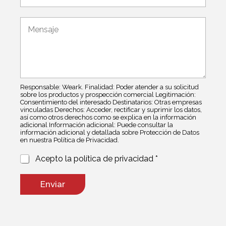
j
e
r
e
*
r
N
C
e
o
o
o
m
m
e
b
e
l
r
n
e
e
t
c
P
a
t
o
Responsable: Weark. Finalidad: Poder atender a su solicitud
r
r
sobre los productos y prospección comercial Legitimación:
l
i
Consentimiento del interesado Destinatarios: Otras empresas
ó
í
o
vinculadas Derechos: Acceder, rectificar y suprimir los datos,
n
t
o
así como otros derechos como se explica en la información
i
adicional Información adicional: Puede consultar la
i
m
información adicional y detallada sobre Protección de Datos
c
c
e
en nuestra Política de Privacidad.
o
a
n
*
s
P
Acepto la política de privacidad *
a
o
j
l
Enviar
e
í
t
i
c
a