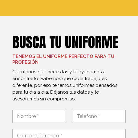
BUSCA TU UNIFORME
TENEMOS EL UNIFORME PERFECTO PARA TU
PROFESIÓN
Cuéntanos qué necesitas y te ayudamos a
encontrarlo. Sabemos que cada trabajo es
diferente, por eso tenemos uniformes pensados
para tu día a día. Déjanos tus datos y te
asesoramos sin compromiso.
m
N
e
o
n
m
Nombre
Apellidos
s
b
C
a
r
o