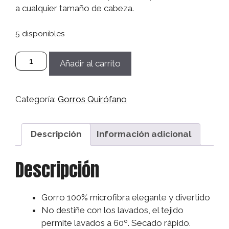
a cualquier tamaño de cabeza.
5 disponibles
Gorro
Añadir al carrito
Microfibra
Sanitario,
Quirófano,
Categoría:
Gorros Quirófano
Médico,
Enfermera,
Dentistas
Descripción
Información adicional
Mujer/Hombre
-
Descripción
Espacio
cantidad
Gorro 100% microfibra elegante y divertido
No destiñe con los lavados, el tejido
permite lavados a 60º. Secado rápido.