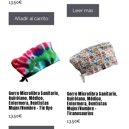
13,50
€
Leer más
Añadir al carrito
Gorro Microfibra Sanitario,
Gorro Microfibra Sanitario,
Quirófano, Médico,
Quirófano, Médico,
Enfermera, Dentistas
Enfermera, Dentistas
Mujer/Hombre – Tie Dye
Mujer/Hombre –
Tiranosaurios
13,50
€
13,50
€