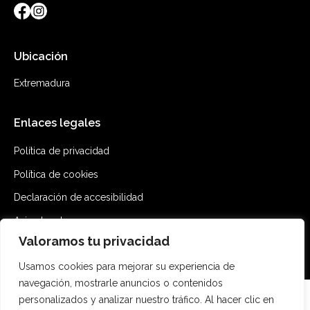
Ubicación
Extremadura
Enlaces legales
Política de privacidad
Política de cookies
Declaración de accesibilidad
Aviso legal
Valoramos tu privacidad
Mapa del sitio
Usamos cookies para mejorar su experiencia de
navegación, mostrarle anuncios o contenidos
personalizados y analizar nuestro tráfico. Al hacer clic en