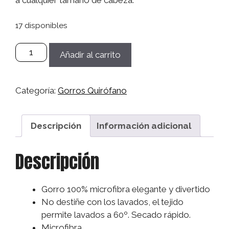
17 disponibles
Gorro
Añadir al carrito
Microfibra
Sanitario,
Quirófano,
Categoría:
Gorros Quirófano
Médico,
Enfermera,
Dentistas
Descripción
Información adicional
Mujer/Hombre
-
Descripción
Fantasía
cantidad
Gorro 100% microfibra elegante y divertido
No destiñe con los lavados, el tejido
permite lavados a 60º. Secado rápido.
Microfibra