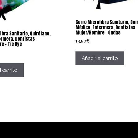
Gorro Microfibra Sanitario, Qui
Médico, Enfermera, Dentistas
Mujer/Hombre – Ondas
ibra Sanitario, Quirófano,
ermera, Dentistas
13,50
€
e – Tie Dye
Añadir al carrito
l carrito