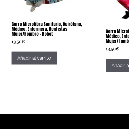
Gorro Microfibra Sanitario, Quirófano,
Médico, Enfermera, Dentistas
Gorro Microf
Mujer/Hombre – Robot
Médico, Enf
Mujer/Hombr
13,50
€
13,50
€
Añadir al carrito
Añadir a