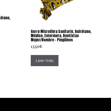
rófano,
Gorro Microfibra Sanitario, Quirófano,
Médico, Enfermera, Dentistas
Mujer/Hombre – Pingüinos
13,50
€
Leer más