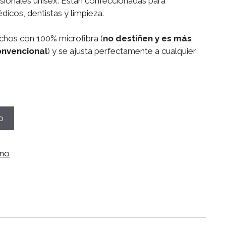
esionales unisex. Están confeccionadas para
icos, dentistas y limpieza.
chos con 100% microfibra (
no destiñen y es más
onvencional
) y se ajusta perfectamente a cualquier
o
ano