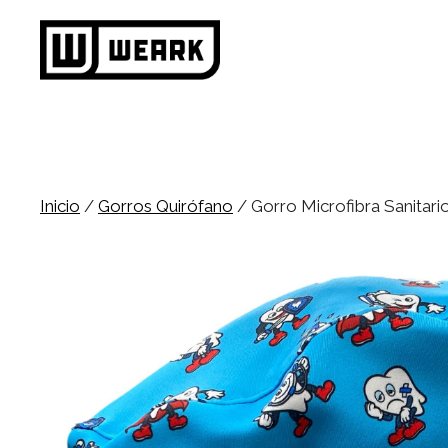
Saltar
al
contenido
Inicio
/
Gorros Quirófano
/ Gorro Microfibra Sanitar