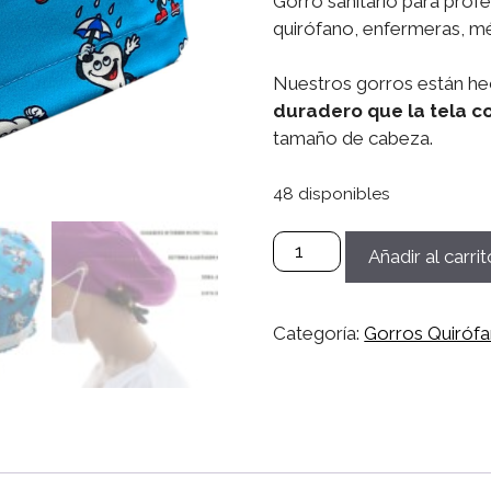
Gorro sanitario para prof
quirófano, enfermeras, méd
Nuestros gorros están he
duradero que la tela c
tamaño de cabeza.
48 disponibles
Gorro
Añadir al carrit
Microfibra
Sanitario,
Quirófano,
Categoría:
Gorros Quiróf
Médico,
Enfermera,
Dentistas
Mujer/Hombre
-
Dientes