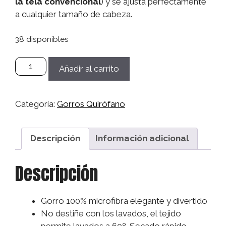
la tela convencional
) y se ajusta perfectamente
a cualquier tamaño de cabeza.
38 disponibles
Gorro
Añadir al carrito
Microfibra
Sanitario,
Quirófano,
Categoría:
Gorros Quirófano
Médico,
Enfermera,
Dentistas
Descripción
Información adicional
Mujer/Hombre
-
Descripción
Sanitarios
cantidad
Gorro 100% microfibra elegante y divertido
No destiñe con los lavados, el tejido