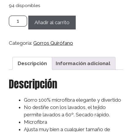
94 disponibles
Gorro
Añadir al carrito
Microfibra
Sanitario,
Quirófano,
Categoría:
Gorros Quirófano
Médico,
Enfermera,
Dentistas
Descripción
Información adicional
Mujer/Hombre
-
Descripción
Topos
de
Gorro 100% microfibra elegante y divertido
Colores
No destiñe con los lavados, el tejido
cantidad
permite lavados a 60º. Secado rápido.
Microfibra
Ajusta muy bien a cualquier tamaño de