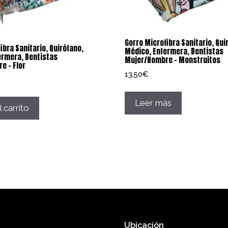
Gorro Microfibra Sanitario, Qui
ibra Sanitario, Quirófano,
Médico, Enfermera, Dentistas
ermera, Dentistas
Mujer/Hombre – Monstruitos
e – Flor
13,50
€
Leer más
l carrito
Ubicación