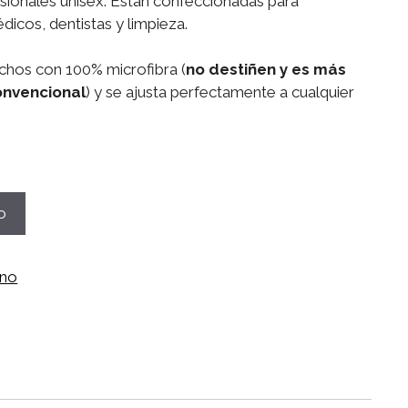
esionales unisex. Están confeccionadas para
icos, dentistas y limpieza.
chos con 100% microfibra (
no destiñen y es más
onvencional
) y se ajusta perfectamente a cualquier
o
ano