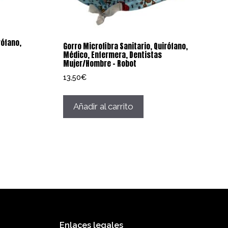
rófano,
Gorro Microfibra Sanitario, Quirófano,
Médico, Enfermera, Dentistas
Mujer/Hombre – Robot
13,50
€
Añadir al carrito
Enlaces legales