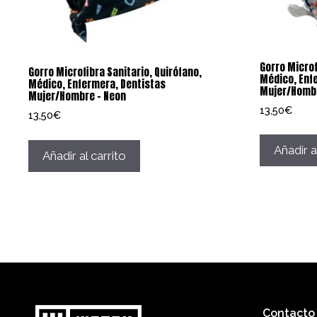
Gorro Microf
Gorro Microfibra Sanitario, Quirófano,
Médico, Enf
Médico, Enfermera, Dentistas
Mujer/Hombr
Mujer/Hombre – Neon
13,50
€
13,50
€
Añadir a
Añadir al carrito
Contacto