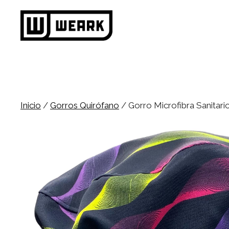
Saltar
al
contenido
Inicio
/
Gorros Quirófano
/ Gorro Microfibra Sanitar