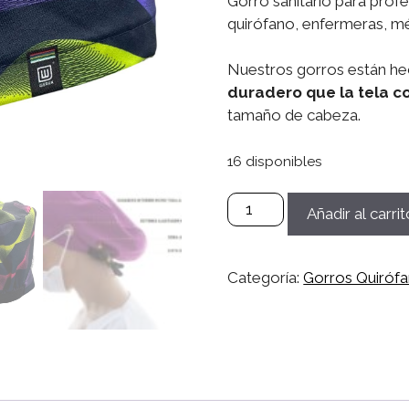
Gorro sanitario para prof
quirófano, enfermeras, méd
Nuestros gorros están he
duradero que la tela c
tamaño de cabeza.
16 disponibles
Gorro
Añadir al carrit
Microfibra
Sanitario,
Quirófano,
Categoría:
Gorros Quiróf
Médico,
Enfermera,
Dentistas
Mujer/Hombre
-
Ondas