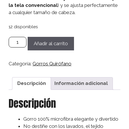
la tela convencional
) y se ajusta perfectamente
a cualquier tamaño de cabeza.
12 disponibles
Gorro
Añadir al carrito
Microfibra
Sanitario,
Quirófano,
Categoría:
Gorros Quirófano
Médico,
Enfermera,
Dentistas
Descripción
Información adicional
Mujer/Hombre
-
Descripción
Mininos
cantidad
Gorro 100% microfibra elegante y divertido
No destiñe con los lavados, el tejido