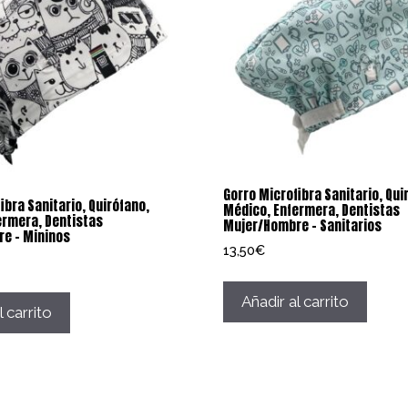
Gorro Microfibra Sanitario, Qui
ibra Sanitario, Quirófano,
Médico, Enfermera, Dentistas
ermera, Dentistas
Mujer/Hombre – Sanitarios
e – Mininos
13,50
€
Añadir al carrito
l carrito