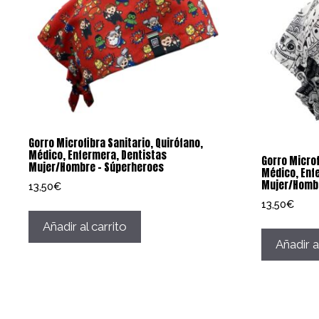
Gorro Microfibra Sanitario, Quirófano,
Médico, Enfermera, Dentistas
Gorro Microf
Mujer/Hombre – Súperheroes
Médico, Enf
Mujer/Hombr
13,50
€
13,50
€
Añadir al carrito
Añadir a