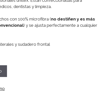
esionales unisex. Están confeccionadas para
icos, dentistas y limpieza.
chos con 100% microfibra (
no destiñen y es más
onvencional
) y se ajusta perfectamente a cualquier
terales y sudadero frontal
o
ano