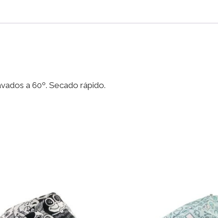
-
Órganos
cantidad
lavados a 60º. Secado rápido.