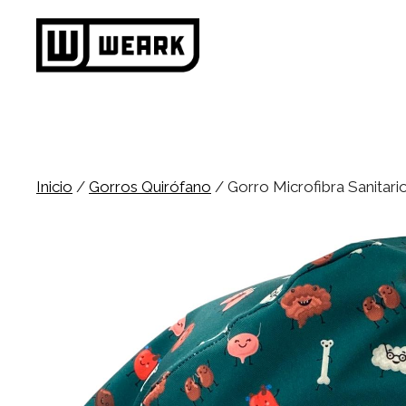
Saltar
al
contenido
Inicio
/
Gorros Quirófano
/ Gorro Microfibra Sanitar