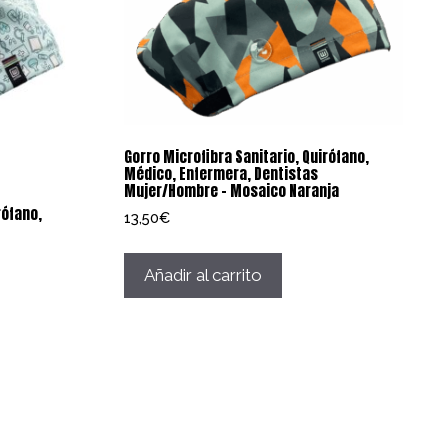
Gorro Microfibra Sanitario, Quirófano,
Médico, Enfermera, Dentistas
Mujer/Hombre – Mosaico Naranja
rófano,
13,50
€
Añadir al carrito