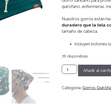
Gorro sanitario para prof
quirófano, enfermeras, méd
Nuestros gorros están he
duradero que la tela c
tamaño de cabeza.
Incluyen botones la
76 disponibles
Gorro
Añadir al carrit
Microfibra
Sanitario,
Quirófano,
Categoría:
Gorros Quiróf
Médico,
Enfermera,
Dentistas
Mujer/Hombre