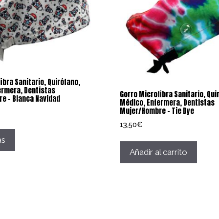
ibra Sanitario, Quirófano,
ermera, Dentistas
Gorro Microfibra Sanitario, Qui
e – Blanca Navidad
Médico, Enfermera, Dentistas
Mujer/Hombre – Tie Dye
13,50
€
ás
Añadir al carrito