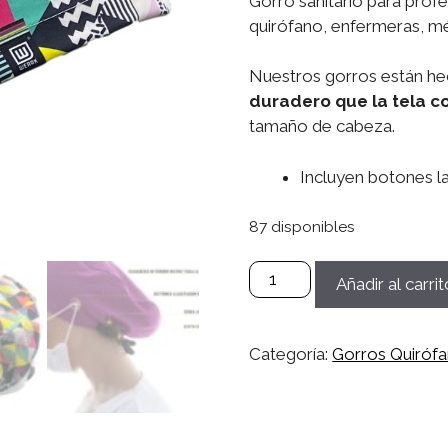
Gorro sanitario para prof
quirófano, enfermeras, méd
Nuestros gorros están he
duradero que la tela c
tamaño de cabeza.
Incluyen botones la
87 disponibles
Gorro
Añadir al carrit
Microfibra
Sanitario,
Quirófano,
Categoría:
Gorros Quiróf
Médico,
Enfermera,
Dentistas
Mujer/Hombre