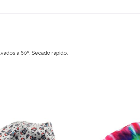
-
Vinilo
cantidad
lavados a 60º. Secado rápido.