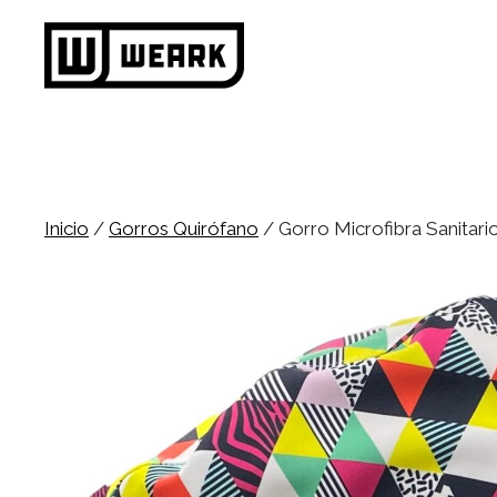
Saltar
al
contenido
Inicio
/
Gorros Quirófano
/ Gorro Microfibra Sanitari