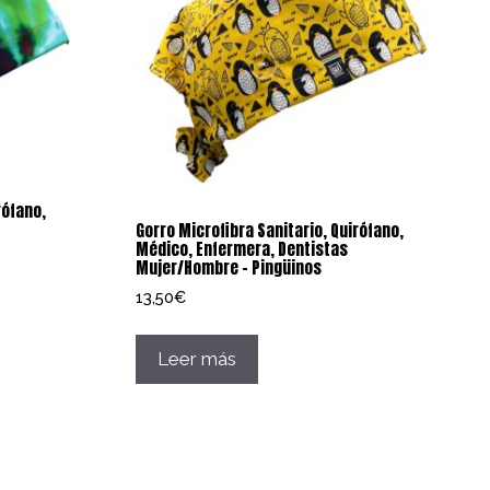
rófano,
Gorro Microfibra Sanitario, Quirófano,
Médico, Enfermera, Dentistas
Mujer/Hombre – Pingüinos
13,50
€
Leer más