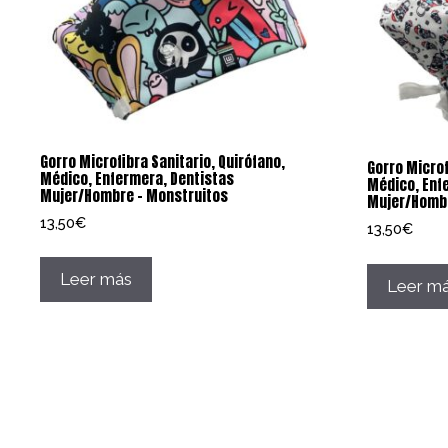
Gorro Microfibra Sanitario, Quirófano,
Gorro Microf
Médico, Enfermera, Dentistas
Médico, Enf
Mujer/Hombre – Monstruitos
Mujer/Hombr
13,50
€
13,50
€
Leer más
Leer m