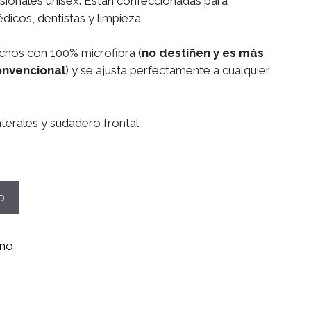
esionales unisex. Están confeccionadas para
icos, dentistas y limpieza.
chos con 100% microfibra (
no destiñen y es más
onvencional
) y se ajusta perfectamente a cualquier
terales y sudadero frontal
o
ano