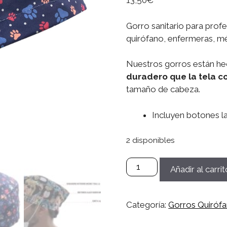
13,50
€
Gorro sanitario para prof
quirófano, enfermeras, méd
Nuestros gorros están he
duradero que la tela c
tamaño de cabeza.
Incluyen botones la
2 disponibles
Gorro
Añadir al carrit
Microfibra
Sanitario,
Quirófano,
Categoría:
Gorros Quiróf
Médico,
Enfermera,