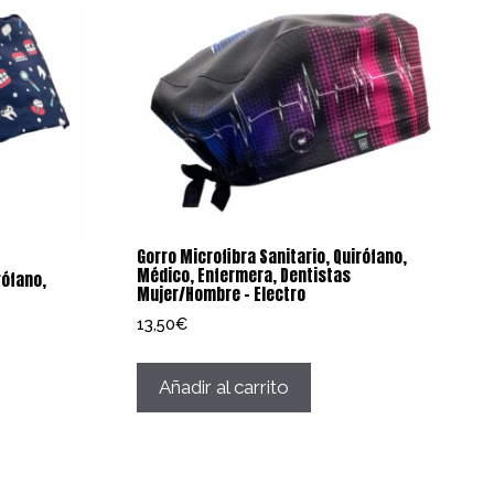
Gorro Microfibra Sanitario, Quirófano,
Médico, Enfermera, Dentistas
rófano,
Mujer/Hombre – Electro
13,50
€
Añadir al carrito