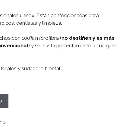
esionales unisex. Están confeccionadas para
icos, dentistas y limpieza.
chos con 100% microfibra (
no destiñen y es más
onvencional
) y se ajusta perfectamente a cualquier
terales y sudadero frontal
o
ano