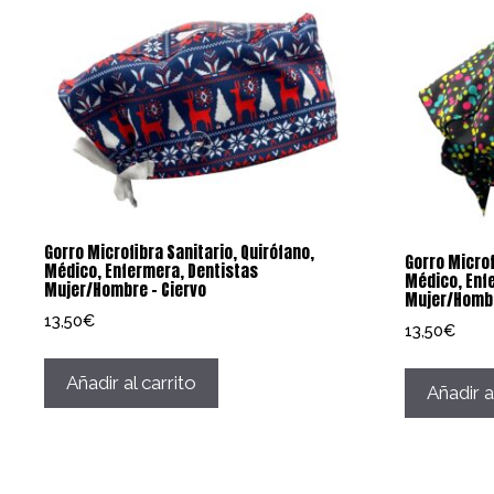
Gorro Microfibra Sanitario, Quirófano,
Gorro Microf
Médico, Enfermera, Dentistas
Médico, Enf
Mujer/Hombre – Ciervo
Mujer/Hombr
13,50
€
13,50
€
Añadir al carrito
Añadir a