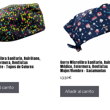
ibra Sanitario, Quirófano,
Gorro Microfibra Sanitario, Qui
ermera, Dentistas
Médico, Enfermera, Dentistas
e – Topos de Colores
Mujer/Hombre – Sacamuelas
13,50
€
l carrito
Añadir al carrito