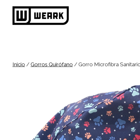
Saltar
al
contenido
Inicio
/
Gorros Quirófano
/ Gorro Microfibra Sanitar