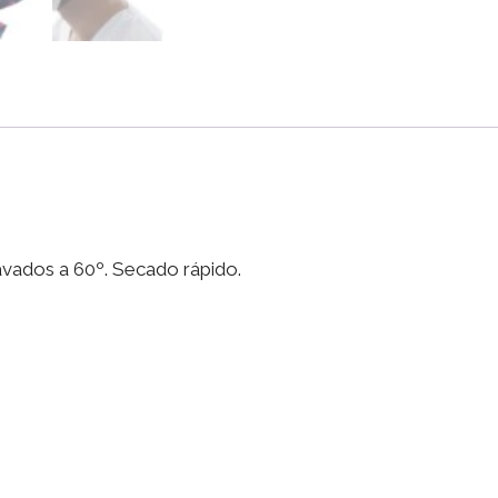
Dentistas
Mujer/Hombre
-
Huellas
(anudado)
cantidad
lavados a 60º. Secado rápido.