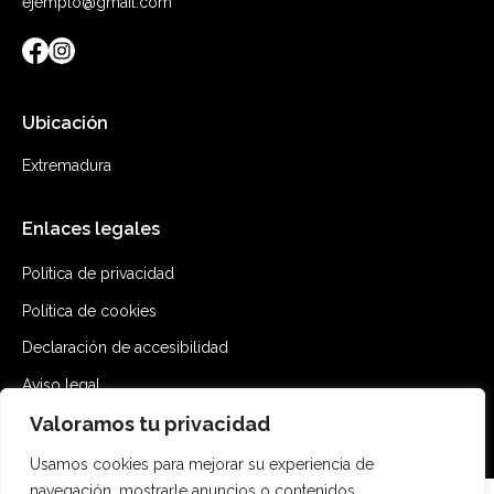
ejemplo@gmail.com
Ubicación
Extremadura
Enlaces legales
Política de privacidad
Política de cookies
Declaración de accesibilidad
Aviso legal
Valoramos tu privacidad
Mapa del sitio
Usamos cookies para mejorar su experiencia de
navegación, mostrarle anuncios o contenidos