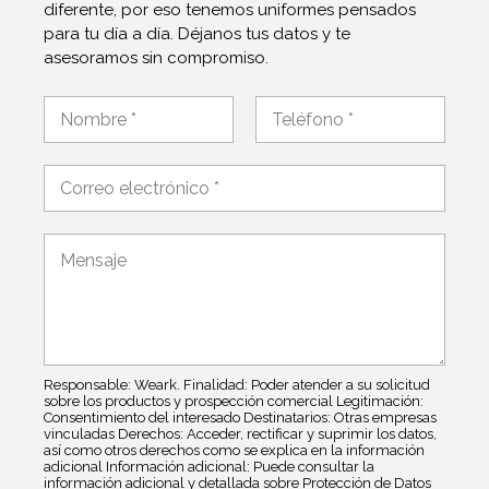
diferente, por eso tenemos uniformes pensados
para tu día a día. Déjanos tus datos y te
asesoramos sin compromiso.
N
o
m
Nombre
Apellidos
b
C
r
o
e
r
*
e
r
C
l
e
o
e
o
m
c
e
e
t
l
n
r
e
t
ó
c
a
n
t
Responsable: Weark. Finalidad: Poder atender a su solicitud
r
i
r
sobre los productos y prospección comercial Legitimación:
i
Consentimiento del interesado Destinatarios: Otras empresas
c
ó
o
vinculadas Derechos: Acceder, rectificar y suprimir los datos,
o
n
o
así como otros derechos como se explica en la información
N
i
adicional Información adicional: Puede consultar la
m
o
información adicional y detallada sobre Protección de Datos
c