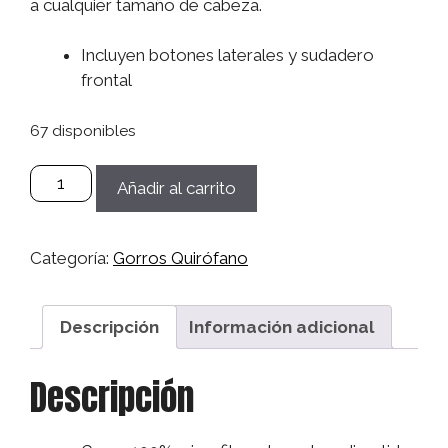
a cualquier tamaño de cabeza.
Incluyen botones laterales y sudadero
frontal
67 disponibles
Gorro
Añadir al carrito
Microfibra
Sanitario,
Quirófano,
Categoría:
Gorros Quirófano
Médico,
Enfermera,
Dentistas
Descripción
Información adicional
Mujer/Hombre
-
Descripción
Dentista
cantidad