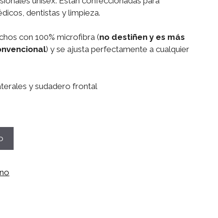
esionales unisex. Están confeccionadas para
icos, dentistas y limpieza.
chos con 100% microfibra (
no destiñen y es más
onvencional
) y se ajusta perfectamente a cualquier
terales y sudadero frontal
o
ano