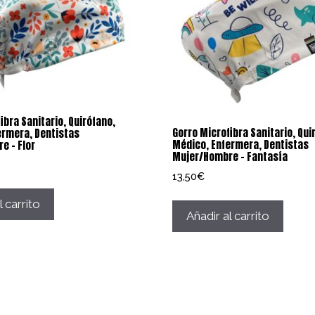
ibra Sanitario, Quirófano,
Gorro Microfibra Sanitario, Qui
ermera, Dentistas
Médico, Enfermera, Dentistas
e – Flor
Mujer/Hombre – Fantasía
13,50
€
l carrito
Añadir al carrito