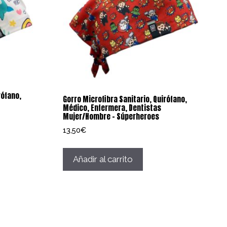
rófano,
Gorro Microfibra Sanitario, Quirófano,
Médico, Enfermera, Dentistas
Mujer/Hombre – Súperheroes
13,50
€
Añadir al carrito