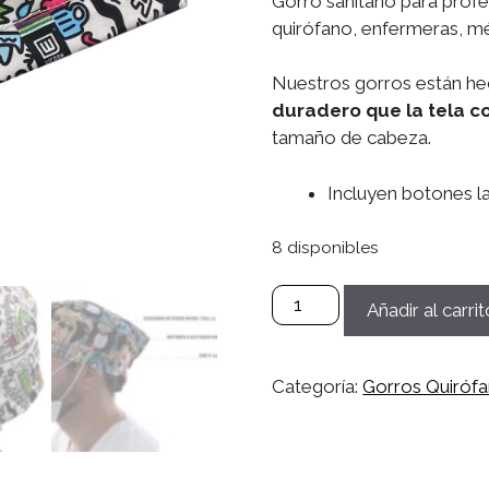
Gorro sanitario para prof
quirófano, enfermeras, méd
Nuestros gorros están he
duradero que la tela c
tamaño de cabeza.
Incluyen botones la
8 disponibles
Gorro
Añadir al carrit
Microfibra
Sanitario,
Quirófano,
Categoría:
Gorros Quiróf
Médico,
Enfermera,
Dentistas
Mujer/Hombre