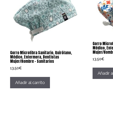
Gorro Microf
Médico, Enf
Mujer/Hombr
Gorro Microfibra Sanitario, Quirófano,
Médico, Enfermera, Dentistas
13,50
€
Mujer/Hombre – Sanitarios
13,50
€
Añadir a
Añadir al carrito