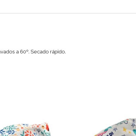
-
Boom
cantidad
lavados a 60º. Secado rápido.