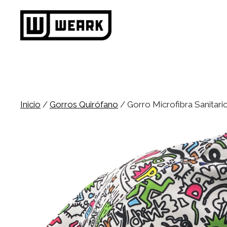
Saltar
al
contenido
Inicio
/
Gorros Quirófano
/ Gorro Microfibra Sanitar