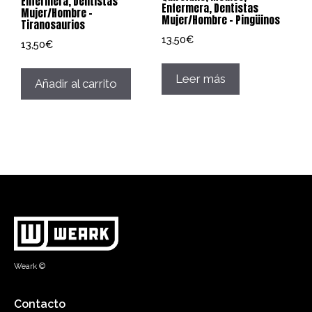
Enfermera, Dentistas
Enfermera, Dentistas
Mujer/Hombre –
Mujer/Hombre – Pingüinos
Tiranosaurios
13,50
€
13,50
€
Leer más
Añadir al carrito
Weark ©
Contacto