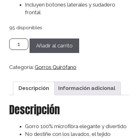
Incluyen botones laterales y sudadero
frontal
95 disponibles
Gorro
Añadir al carrito
Microfibra
Sanitario,
Quirófano,
Categoría:
Gorros Quirófano
Médico,
Enfermera,
Dentistas
Descripción
Información adicional
Mujer/Hombre
-
Descripción
Dino
cantidad
Gorro 100% microfibra elegante y divertido
No destiñe con los lavados, el tejido