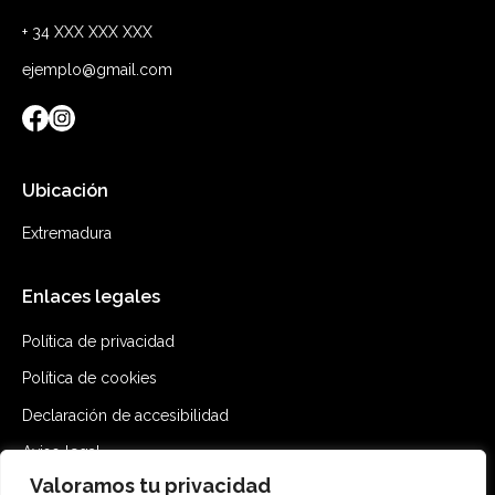
+ 34 XXX XXX XXX
ejemplo@gmail.com
Ubicación
Extremadura
Enlaces legales
Política de privacidad
Política de cookies
Declaración de accesibilidad
Aviso legal
Valoramos tu privacidad
Mapa del sitio