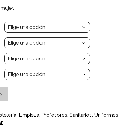
mujer.
o
telería
,
Limpieza
,
Profesores
,
Sanitarios
,
Uniformes
or