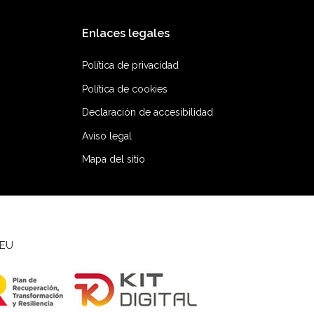
elegir
elegir
en
en
Enlaces legales
la
la
Política de privacidad
página
página
de
de
Política de cookies
producto
producto
Declaración de accesibilidad
Aviso legal
Mapa del sitio
 EU