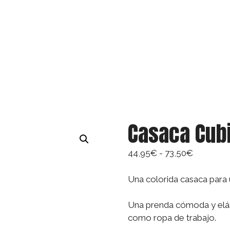
Casaca Cub
Rango
44,95
€
-
73,50
€
de
precios:
Una colorida casaca para u
desde
44,95€
Una prenda cómoda y elást
hasta
como ropa de trabajo.
73,50€