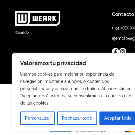
elegir
en
Contacto
la
+ 34 XXX X
página
Weark ©
de
ejemplo@g
producto
Valoramos tu privacidad
Usamos cookies para mejorar su experiencia de
navegación, mostrarle anuncios o contenidos
personalizados y analizar nuestro tráfico. Al hacer clic en
“Aceptar todo” usted da su consentimiento a nuestro uso
de las cookies.
Es
Personalizar
Rechazar todo
Aceptar todo