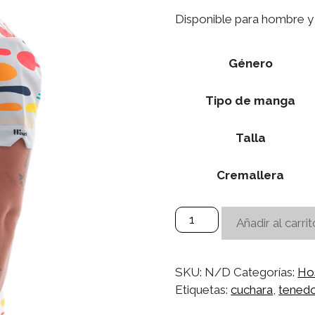
Disponible para hombre y 
Género
Tipo de manga
Talla
Cremallera
Casaca
Añadir al carrit
Cubiertos
cantidad
SKU:
N/D
Categorías:
Hos
Etiquetas:
cuchara
,
tened