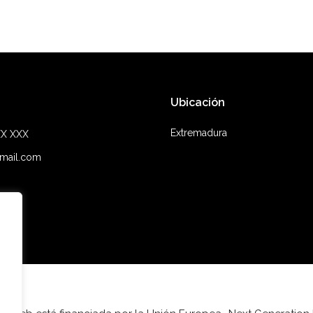
Las
opciones
se
pueden
elegir
en
Ubicación
la
Extremadura
XX XXX
página
de
mail.com
producto