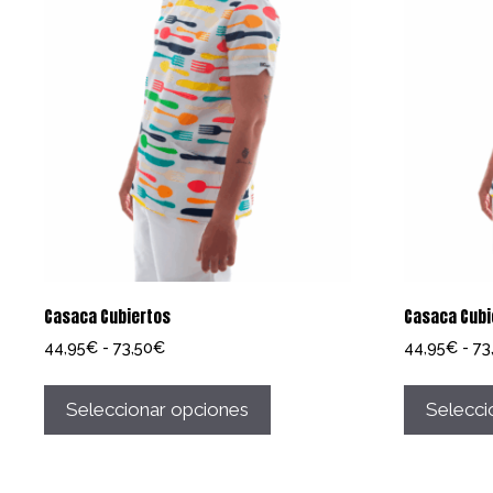
Casaca Cubiertos
Casaca Cubi
Rango
44,95
€
-
73,50
€
44,95
€
-
73
de
Este
precios:
producto
Seleccionar opciones
Selecci
desde
tiene
44,95€
múltiples
hasta
73,50€
variantes.