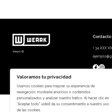
Las
opciones
se
pueden
elegir
en
Contacto
la
+ 34 XXX X
página
Weark ©
de
ejemplo@g
producto
Valoramos tu privacidad
Usamos cookies para mejorar su experiencia de
navegación, mostrarle anuncios o contenidos
personalizados y analizar nuestro tráfico. Al hacer clic en
“Aceptar todo” usted da su consentimiento a nuestro uso
de las cookies.