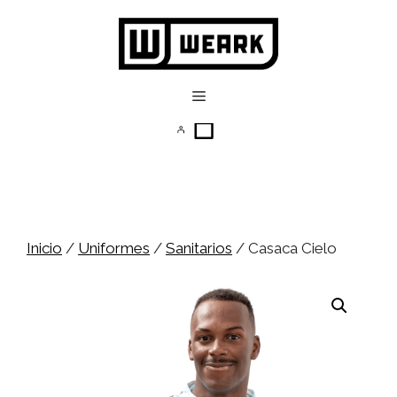
Saltar
al
contenido
Menú
Inicio
/
Uniformes
/
Sanitarios
/ Casaca Cielo