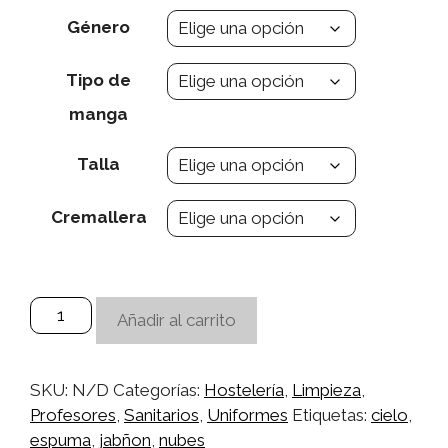
Género
Tipo de
manga
Talla
Cremallera
Casaca
Añadir al carrito
Cielo
cantidad
SKU:
N/D
Categorías:
Hostelería
,
Limpieza
,
Profesores
,
Sanitarios
,
Uniformes
Etiquetas:
cielo
,
espuma
,
jabñon
,
nubes