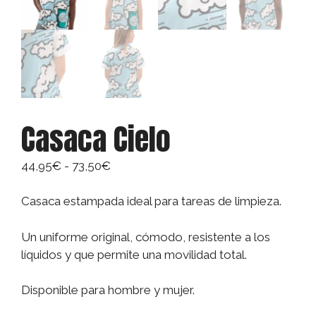
Casaca Cielo
Rango
44,95
€
-
73,50
€
de
precios:
Casaca estampada ideal para tareas de limpieza.
desde
44,95€
Un uniforme original, cómodo, resistente a los
hasta
líquidos y que permite una movilidad total.
73,50€
Disponible para hombre y mujer.