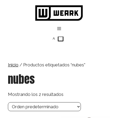
Saltar
al
contenido
Menú
Inicio
/ Productos etiquetados “nubes”
nubes
Mostrando los 2 resultados