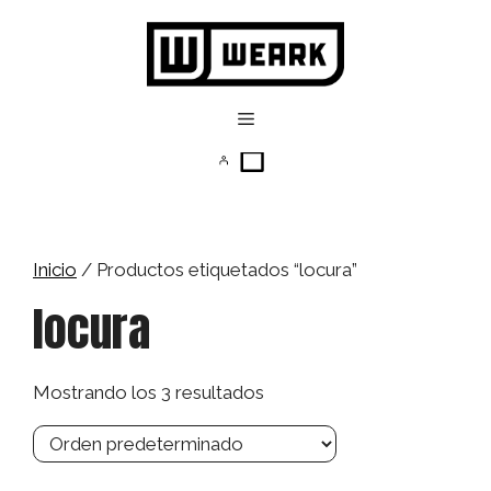
Saltar
al
contenido
Menú
Inicio
/ Productos etiquetados “locura”
locura
Mostrando los 3 resultados