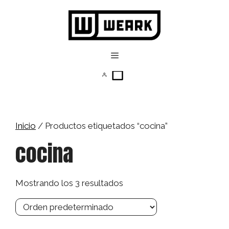
Saltar
al
contenido
Menú
Inicio
/ Productos etiquetados “cocina”
cocina
Mostrando los 3 resultados