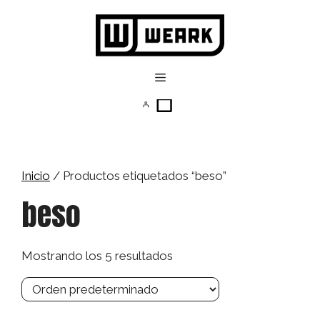
Saltar
al
contenido
Menú
Inicio
/ Productos etiquetados “beso”
beso
Mostrando los 5 resultados